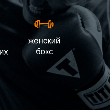
женский
бокс
их