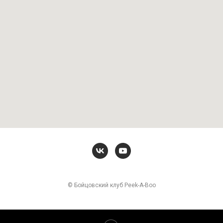
© Бойцовский клуб Peek-A-Boo