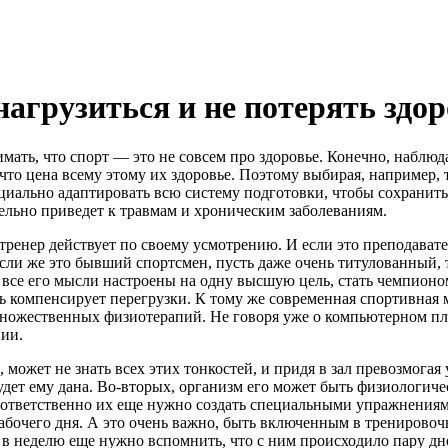
агрузиться и не потерять здор
ать, что спорт — это не совсем про здоровье. Конечно, наблюда
то цена всему этому их здоровье. Поэтому выбирая, например, та
циально адаптировать всю систему подготовки, чтобы сохранить 
тельно приведет к травмам и хроническим заболеваниям.
ренер действует по своему усмотрению. И если это преподавате
Если же это бывший спортсмен, пусть даже очень титулованный, 
ит все его мысли настроены на одну высшую цель, стать чемпион
дь компенсирует перегрузки. К тому же современная спортивна
множественных физиотерапий. Не говоря уже о компьютерном пл
нии.
 может не знать всех этих тонкостей, и придя в зал превозмогая
будет ему дана. Во-вторых, организм его может быть физиологич
ответственно их еще нужно создать специальными упражнениями
абочего дня. А это очень важно, быть включенным в тренировоч
 в неделю еще нужно вспомнить, что с ним происходило пару дн