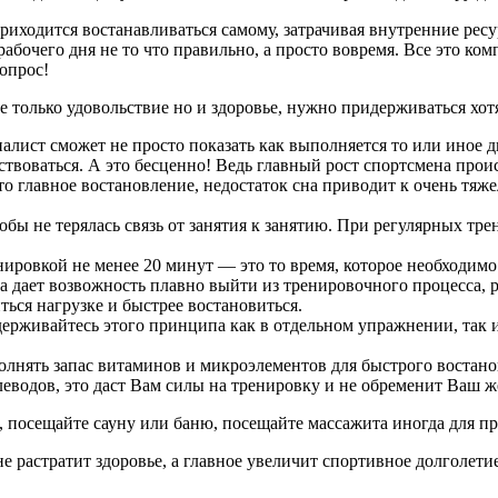
риходится востанавливаться самому, затрачивая внутренние рес
абочего дня не то что правильно, а просто вовремя. Все это ко
вопрос!
не только удовольствие но и здоровье, нужно придерживаться хо
ист сможет не просто показать как выполняется то или иное дв
оваться. А это бесценно! Ведь главный рост спортсмена происхо
то главное востановление, недостаток сна приводит к очень тя
бы не терялась связь от занятия к занятию. При регулярных тре
нировкой не менее 20 минут — это то время, которое необходимо
ка дает возвожность плавно выйти из тренировочного процесса,
ться нагрузке и быстрее востановиться.
держивайтесь этого принципа как в отдельном упражнении, так 
олнять запас витаминов и микроэлементов для быстрого востанов
леводов, это даст Вам силы на тренировку и не обременит Ваш ж
ли, посещайте сауну или баню, посещайте массажита иногда для 
не растратит здоровье, а главное увеличит спортивное долголети