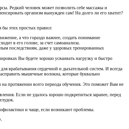
урсы. Редкий человек может позволить себе массажы и
мпенсировать организм вынужден сам! На долго ли его хватит?
тя бы этих простых правил:
ижение, а что гораздо важнее, создать понимание
дит в его голове, за счет самоанализа.
желым последствиям, даже у здоровых тренированных
нировках Вы будете хорошо усваивать нагрузку и быстро
 для врабатывания сердечной и дыхательной систем. И всегда
 расправить мышечные волокна, которые буквально
и на протяжении всего периода обучения. Это поможет Вам не
ления. Если не удалось хорошо подкрепиться заранее, перед
елудок.
профилактики и чаще, если возникают проблемы.
е.