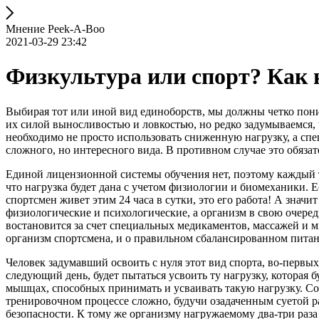
Мнение Peek-A-Boo
2021-03-29 23:42
Физкультура или спорт? Как н
Выбирая тот или иной вид единоборств, мы должны четко поним
их силой выносливостью и ловкостью, но редко задумываемся, ч
необходимо не просто использовать сниженную нагрузку, а спе
сложного, но интересного вида. В противном случае это обяза
Единой лицензионной системы обучения нет, поэтому каждый т
что нагрузка будет дана с учетом физиологии и биомеханики. 
спортсмен живет этим 24 часа в сутки, это его работа! А знач
физиологические и психологические, а организм в свою очере
востановится за счет специальных медикаментов, массажей и 
организм спортсмена, и о правильном сбалансированном пита
Человек задумавший освоить с нуля этот вид спорта, во-первых,
следующий день, будет пытаться усвоить ту нагрузку, которая 
мышцах, способных принимать и усваивать такую нагрузку. Со
тренировочном процессе сложно, будучи озадаченным суетой р
безопасности. К тому же организму нагружаемому два-три раза