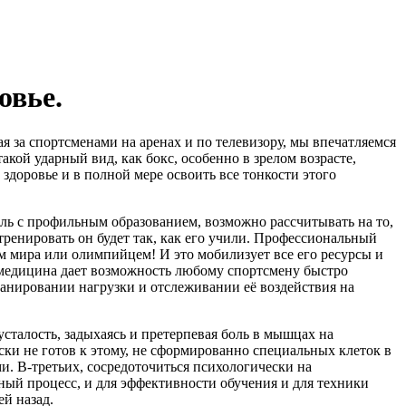
овье.
я за спортсменами на аренах и по телевизору, мы впечатляемся
кой ударный вид, как бокс, особенно в зрелом возрасте,
здоровье и в полной мере освоить все тонкости этого
ль с профильным образованием, возможно рассчитывать на то,
тренировать он будет так, как его учили. Профессиональный
ом мира или олимпийцем! И это мобилизует все его ресурсы и
я медицина дает возможность любому спортсмену быстро
анировании нагрузки и отслеживании её воздействия на
 усталость, задыхаясь и претерпевая боль в мышцах на
ески не готов к этому, не сформированно специальных клеток в
. В-третьих, сосредоточиться психологически на
ный процесс, и для эффективности обучения и для техники
ей назад.