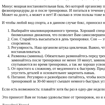
Минус мощная востановительная база, без которой организму п
физиопроцедуры до и после тренировки. И питаться в течение р
Может на долго, а может и нет! И сколько в этом пользы тоже 
И чтобы любой вид спорта, а в данном случае бокс, приносил 
Выбирайте кваливицированного тренера. Хороший специал
биомиханики движения, что позволит Вам самосовершенств
Сон. Старайтесь высыпаться в день тренировки. Сон — э
спорсменов.
Регулярность. Наш организм штука цикличная. Важно, что
востанавливаться.
Разминка (заминка). Обязательно разминайтесь перед тре
заминайтесь после тренировки не менее 10 минут, замин
спутываются во время тренировки, а так же хорошо усвои
От простого к сложному, от медленного к быстрому. При
упустить деталей и основательнее закрепить навык.
Питание. Регулярно и разнобразно питайтесь, чтобы восп
тренировкой за 30-60 минут съешьте немного быстрых уг
Если есть возможность: плавайте хотя бы раз в одну-две неде
Это принесет Вам не только удовольствие от тренировок, но и 