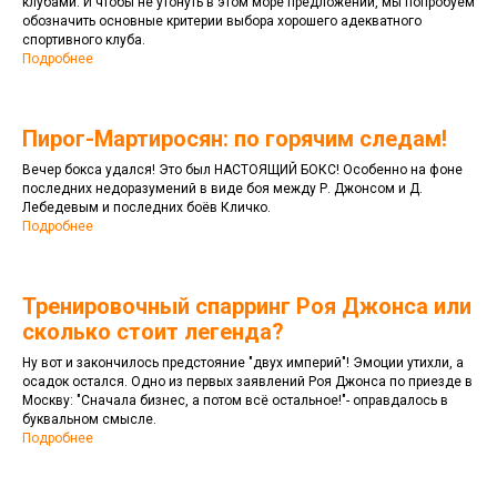
клубами. И чтобы не утонуть в этом море предложений, мы попробуем
обозначить основные критерии выбора хорошего адекватного
спортивного клуба.
Подробнее
Пирог-Мартиросян: по горячим следам!
Вечер бокса удался! Это был НАСТОЯЩИЙ БОКС! Особенно на фоне
последних недоразумений в виде боя между Р. Джонсом и Д.
Лебедевым и последних боёв Кличко.
Подробнее
Тренировочный спарринг Роя Джонса или
сколько стоит легенда?
Ну вот и закончилось предстояние "двух империй"! Эмоции утихли, а
осадок остался. Одно из первых заявлений Роя Джонса по приезде в
Москву: "Сначала бизнес, а потом всё остальное!"- оправдалось в
буквальном смысле.
Подробнее