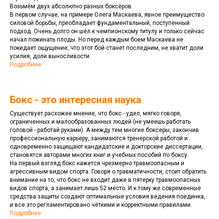
Возьмём двух абсолютно разных боксёров.
В первом случае, на примере Олега Маскаева, явное преимущество
силовой борьбы, преобладает фундаментальный, поступенный
подход. Очень долго он шёл к чемпионскому титулу и только сейчас
начал пожинать плоды. Но перед каждым боем Маскаева не
покидает ощущение, что этот бой станет последним, не хватит доли
усилия, доли выносливости.
Подробнее
Бокс - это интересная наука
Существует расхожее мнение, что бокс - удел, мягко говоря,
ограниченных и малообразованных людей (не умеешь работать
головой - работай руками). А между тем многие боксеры, закончив
профессиональную карьеру, занимаются тренерской работой и
одновременно защищают кандидатские и докторские диссертации,
становятся авторами многих книг и учебных пособий по боксу.
На первый взгляд бокс кажется чрезмерно травмоопасным и
агрессивным видом спорта. Говоря о травматичности, стоит обратить
внимание на то, что бокс не входит даже в пятерку травмоопасных
видов спорта, а занимает лишь 52 место. И к тому же современные
средства защиты создают оптимальные условия ведения поединка,
и все это регламентировано чёткими и корректными правилами.
Подробнее