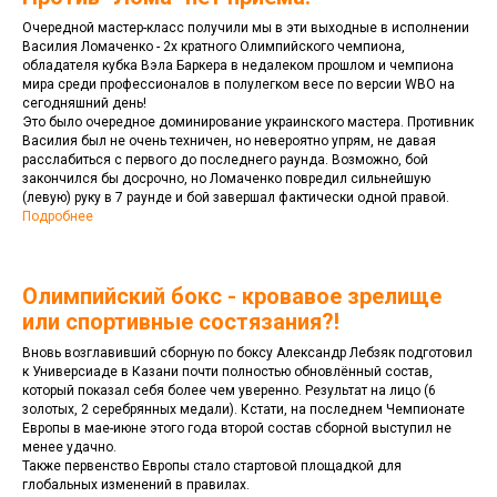
Очередной мастер-класс получили мы в эти выходные в исполнении
Василия Ломаченко - 2х кратного Олимпийского чемпиона,
обладателя кубка Вэла Баркера в недалеком прошлом и чемпиона
мира среди профессионалов в полулегком весе по версии WBO на
сегодняшний день!
Это было очередное доминирование украинского мастера. Противник
Василия был не очень техничен, но невероятно упрям, не давая
расслабиться с первого до последнего раунда. Возможно, бой
закончился бы досрочно, но Ломаченко повредил сильнейшую
(левую) руку в 7 раунде и бой завершал фактически одной правой.
Подробнее
Олимпийский бокс - кровавое зрелище
или спортивные состязания?!
Вновь возглавивший сборную по боксу Александр Лебзяк подготовил
к Универсиаде в Казани почти полностью обновлённый состав,
который показал себя более чем уверенно. Результат на лицо (6
золотых, 2 серебрянных медали). Кстати, на последнем Чемпионате
Европы в мае-июне этого года второй состав сборной выступил не
менее удачно.
Также первенство Европы стало стартовой площадкой для
глобальных изменений в правилах.