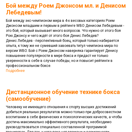
Бой между Роем Джонсом мл. и Денисом
Лебедевым!
Бой между экс-чемпионом мира в 4-х весовых категориях Роем
Джонсом младшим и первым в рейтинге WBO Денисом Лебедевым -
это бой, который вызывает много вопросов. Что нужно от этого боя
Рою Джонсу и чего ждёт от этого боя Денис Лебедев?
Денис Лебедев - перспективный боец, который только набирается
опыта, к тому же не сумевший завоевать титул чемпиона мира по
версии WBO. Бой с Роем Джонсом наверняка гарантирует Денису
повышение популярности в мире бокса и придаст не только
уверенности в себе в случае победы, но и повысит рейтинги в
профессиональном боксе.
Подробнее
Дистанционное обучение технике бокса
(самообучение)
Человеку не имеющего отношения к спорту высших достижений
добиться реальных результатов можно только при добросовестном
воспитании в себе физических и психологических качеств, а чтобы
достичь максимально эффективного результата, необходимо
руководствоваться специально составленной программой