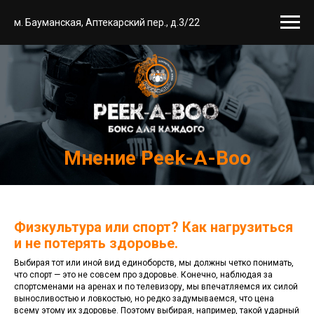
м. Бауманская, Аптекарский пер., д.3/22
Мнение Peek-A-Boo
Физкультура или спорт? Как нагрузиться
и не потерять здоровье.
Выбирая тот или иной вид единоборств, мы должны четко понимать,
что спорт — это не совсем про здоровье. Конечно, наблюдая за
спортсменами на аренах и по телевизору, мы впечатляемся их силой
выносливостью и ловкостью, но редко задумываемся, что цена
всему этому их здоровье. Поэтому выбирая, например, такой ударный