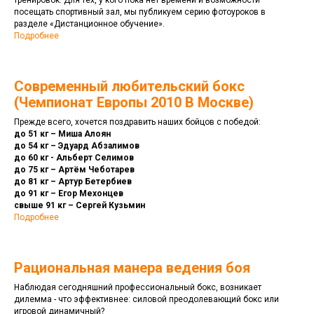
тренировок. Для тех, у кого пока нет времени и возможности
посещать спортивный зал, мы публикуем серию фотоуроков в
разделе «Дистанционное обучение».
Подробнее
Современный любительский бокс
(Чемпионат Европы 2010 В Москве)
Прежде всего, хочется поздравить наших бойцов с победой:
до 51 кг – Миша Алоян
до 54 кг – Эдуард Абзалимов
до 60 кг - Альберт Селимов
до 75 кг – Артём Чеботарев
до 81 кг – Артур Бетербиев
до 91 кг – Егор Мехонцев
свыше 91 кг – Сергей Кузьмин
Подробнее
Рациональная манера ведения боя
Наблюдая сегодняшний профессиональный бокс, возникает
дилемма - что эффективнее: силовой преодолевающий бокс или
игровой динамичный?