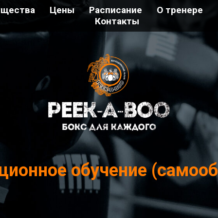
ущества
Цены
Расписание
О тренере
Контакты
ционное обучение (самооб